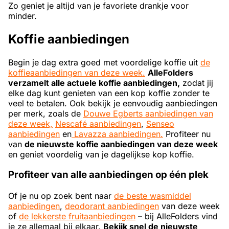
Zo geniet je altijd van je favoriete drankje voor
minder.
Koffie aanbiedingen
Begin je dag extra goed met voordelige koffie uit
de
koffieaanbiedingen van deze week.
AlleFolders
verzamelt alle actuele koffie aanbiedingen,
zodat jij
elke dag kunt genieten van een kop koffie zonder te
veel te betalen. Ook bekijk je eenvoudig aanbiedingen
per merk, zoals de
Douwe Egberts aanbiedingen van
deze week,
Nescafé aanbiedingen
,
Senseo
aanbiedingen
en
Lavazza aanbiedingen.
Profiteer nu
van
de nieuwste koffie aanbiedingen van deze week
en geniet voordelig van je dagelijkse kop koffie.
Profiteer van alle aanbiedingen op één plek
Of je nu op zoek bent naar
de beste wasmiddel
aanbiedingen
,
deodorant aanbiedingen
van deze week
of
de lekkerste fruitaanbiedingen
– bij AlleFolders vind
je ze allemaal bij elkaar.
Bekijk snel de nieuwste