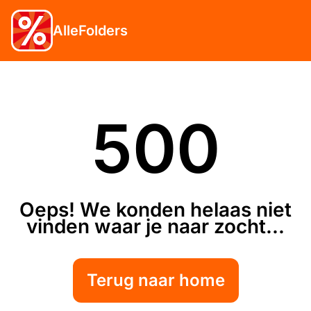
AlleFolders
500
Oeps! We konden helaas niet
vinden waar je naar zocht...
Terug naar home