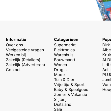
Informatie
Categorieën
Popu
Over ons
Supermarkt
Dirk
Veelgestelde vragen
Elektronica
Albe
Werken bij
Warenhuis
Krui
Zakelijk (Retailers)
Bouwmarkt
ALDI
Zakelijk (Adverteren)
Wonen
Lidl 
Contact
Drogist
Acti
Mode
PLUS
Tuin & Dier
Jumb
Vrije tijd & Sport
Voma
Baby & Speelgoed
Hoog
Zomer & Vakantie
Slijterij
Duitsland
Sale