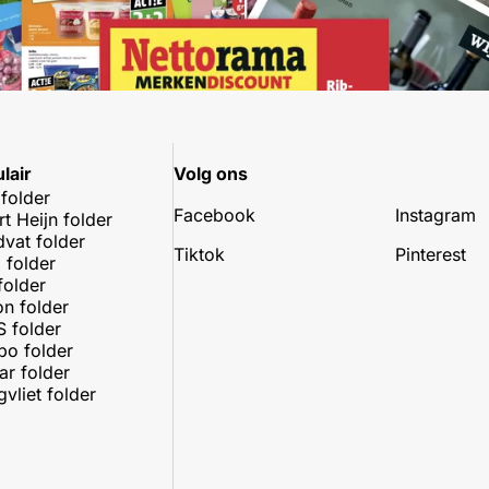
lair
Volg ons
 folder
Facebook
Instagram
rt Heijn folder
dvat folder
Tiktok
Pinterest
 folder
folder
on folder
 folder
o folder
r folder
vliet folder