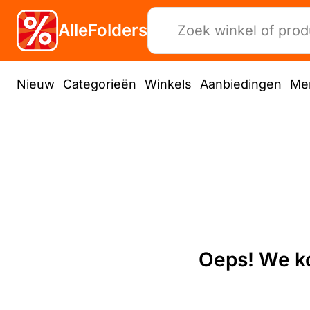
AlleFolders
Nieuw
Categorieën
Winkels
Aanbiedingen
Me
Oeps! We ko