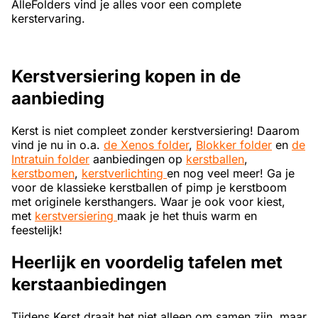
AlleFolders vind je alles voor een complete
kerstervaring.
Kerstversiering kopen in de
aanbieding
Kerst is niet compleet zonder kerstversiering! Daarom
vind je nu in o.a.
de Xenos folder
,
Blokker folder
en
de
Intratuin folder
aanbiedingen op
kerstballen
,
kerstbomen
,
kerstverlichting
en nog veel meer! Ga je
voor de klassieke kerstballen of pimp je kerstboom
met originele kersthangers. Waar je ook voor kiest,
met
kerstversiering
maak je het thuis warm en
feestelijk!
Heerlijk en voordelig tafelen met
kerstaanbiedingen
Tijdens Kerst draait het niet alleen om samen zijn, maar