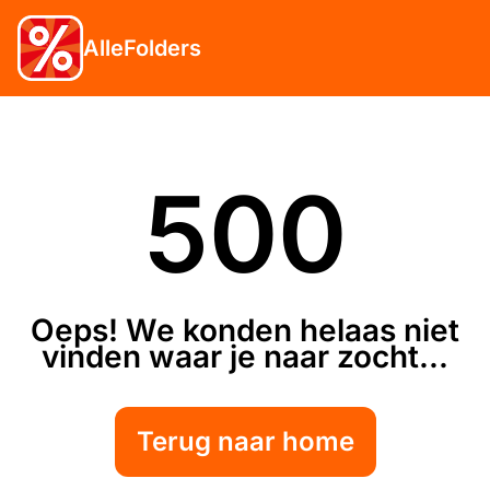
AlleFolders
500
Oeps! We konden helaas niet
vinden waar je naar zocht...
Terug naar home