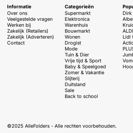
Informatie
Categorieën
Popu
Over ons
Supermarkt
Dirk
Veelgestelde vragen
Elektronica
Albe
Werken bij
Warenhuis
Krui
Zakelijk (Retailers)
Bouwmarkt
ALDI
Zakelijk (Adverteren)
Wonen
Lidl 
Contact
Drogist
Acti
Mode
PLUS
Tuin & Dier
Jumb
Vrije tijd & Sport
Voma
Baby & Speelgoed
Hoog
Zomer & Vakantie
Slijterij
Duitsland
Sale
Back to school
©2025 AlleFolders - Alle rechten voorbehouden.