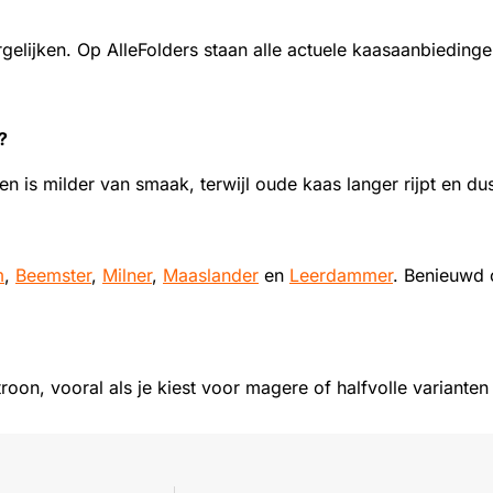
elijken. Op AlleFolders staan alle actuele kaasaanbieding
?
er en is milder van smaak, terwijl oude kaas langer rijpt en d
m
,
Beemster
,
Milner
,
Maaslander
en
Leerdammer
. Benieuwd 
roon, vooral als je kiest voor magere of halfvolle variant