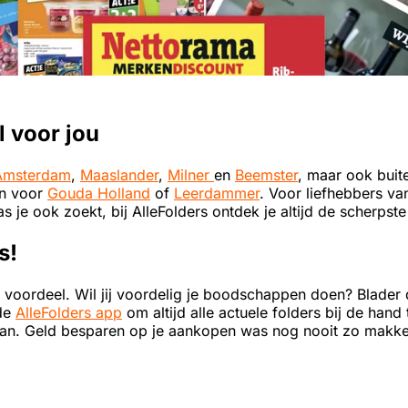
l voor jou
Amsterdam
,
Maaslander
,
Milner
en
Beemster
, maar ook buit
an voor
Gouda Holland
of
Leerdammer
. Voor liefhebbers va
s je ook zoekt, bij AlleFolders ontdek je altijd de scherpst
s!
voordeel. Wil jij voordelig je boodschappen doen? Blader d
de
AlleFolders app
om altijd alle actuele folders bij de han
an. Geld besparen op je aankopen was nog nooit zo makkel