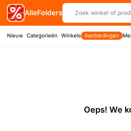
AlleFolders
Nieuw
Categorieën
Winkels
Aanbiedingen
Me
Oeps! We ko