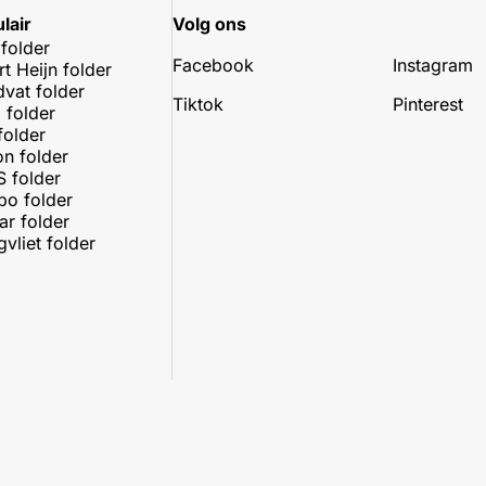
lair
Volg ons
 folder
Facebook
Instagram
rt Heijn folder
dvat folder
Tiktok
Pinterest
 folder
folder
on folder
 folder
o folder
r folder
vliet folder