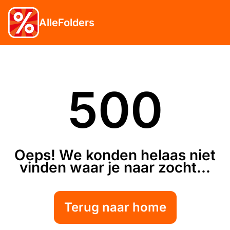
AlleFolders
500
Oeps! We konden helaas niet
vinden waar je naar zocht...
Terug naar home