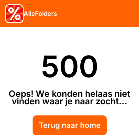
AlleFolders
500
Oeps! We konden helaas niet
vinden waar je naar zocht...
Terug naar home