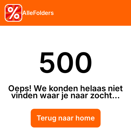
AlleFolders
500
Oeps! We konden helaas niet
vinden waar je naar zocht...
Terug naar home