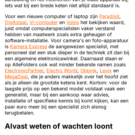
iets wat bij een brede keten niet altijd standaard is.
Voor een nieuwe computer of laptop zijn
Paradigit
,
Digitotaal
,
Vi-computer
en
Vobis
het bekijken waard,
juist omdat computerspecialisten vaker verstand
hebben van maatwerk zoals extra geheugen of
software-installatie. Voor camera's en foto-apparatuur
is
Kamera Express
de aangewezen specialist, met
personeel dat een stuk dieper in de techniek zit dan bij
een algemene elektronicawinkel. Daarnaast staan er
op AlleFolders ook wat minder bekende namen zoals
ElectronicPartner
,
Electro World
,
Obbink
,
Levix
en
MegaDeal
, die je anders makkelijk over het hoofd ziet
als je alleen de grootste ketens kent. Kortom: voor de
laagste prijs op een bekend model volstaat vaak een
generalist, maar bij een aankoop waar advies,
installatie of specifieke kennis bij komt kijken, kan een
paar euro meer bij een specialist zich alsnog
terugbetalen.
Alvast weten of wachten loont