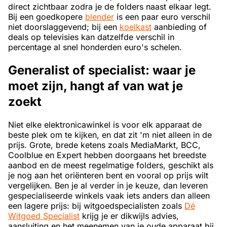
direct zichtbaar zodra je de folders naast elkaar legt.
Bij een goedkopere
blender
is een paar euro verschil
niet doorslaggevend; bij een
koelkast
aanbieding of
deals op televisies kan datzelfde verschil in
percentage al snel honderden euro's schelen.
Generalist of specialist: waar je
moet zijn, hangt af van wat je
zoekt
Niet elke elektronicawinkel is voor elk apparaat de
beste plek om te kijken, en dat zit 'm niet alleen in de
prijs. Grote, brede ketens zoals MediaMarkt, BCC,
Coolblue en Expert hebben doorgaans het breedste
aanbod en de meest regelmatige folders, geschikt als
je nog aan het oriënteren bent en vooral op prijs wilt
vergelijken. Ben je al verder in je keuze, dan leveren
gespecialiseerde winkels vaak iets anders dan alleen
een lagere prijs: bij witgoedspecialisten zoals
Dé
Witgoed Specialist
krijg je er dikwijls advies,
aansluiting en het meenemen van je oude apparaat bij,