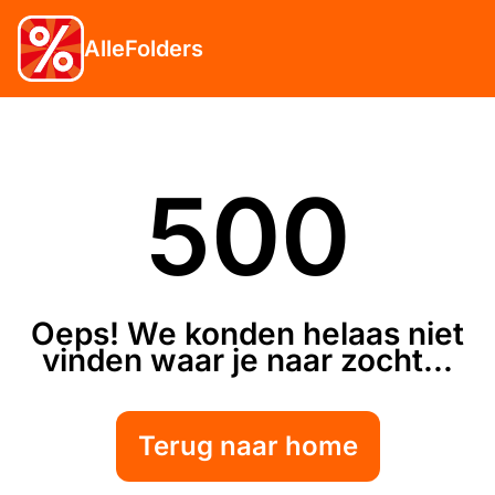
AlleFolders
500
Oeps! We konden helaas niet
vinden waar je naar zocht...
Terug naar home