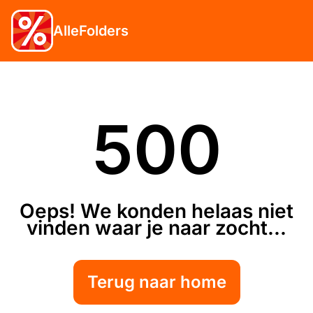
AlleFolders
500
Oeps! We konden helaas niet
vinden waar je naar zocht...
Terug naar home