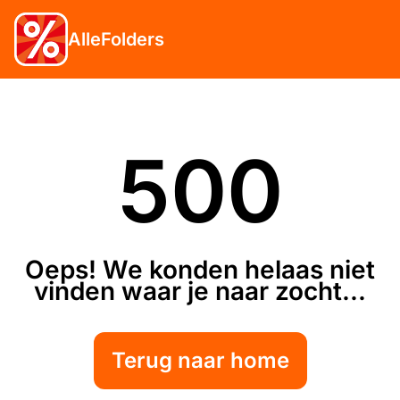
AlleFolders
500
Oeps! We konden helaas niet
vinden waar je naar zocht...
Terug naar home