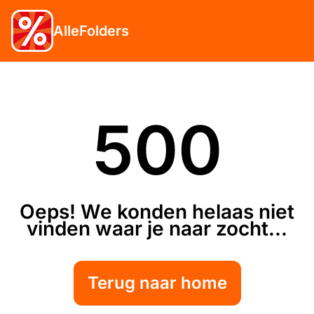
AlleFolders
500
Oeps! We konden helaas niet
vinden waar je naar zocht...
Terug naar home