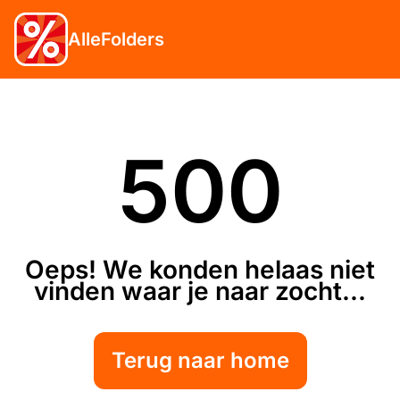
AlleFolders
500
Oeps! We konden helaas niet
vinden waar je naar zocht...
Terug naar home