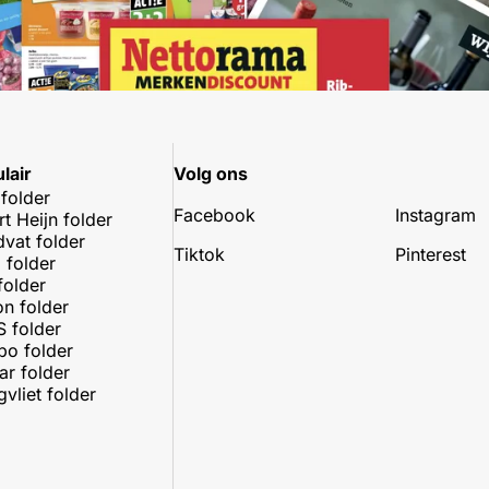
lair
Volg ons
 folder
Facebook
Instagram
rt Heijn folder
dvat folder
Tiktok
Pinterest
 folder
folder
on folder
 folder
o folder
r folder
vliet folder