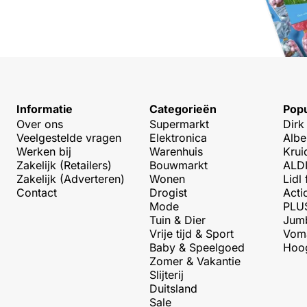
Informatie
Categorieën
Popu
Over ons
Supermarkt
Dirk
Veelgestelde vragen
Elektronica
Albe
Werken bij
Warenhuis
Krui
Zakelijk (Retailers)
Bouwmarkt
ALDI
Zakelijk (Adverteren)
Wonen
Lidl 
Contact
Drogist
Acti
Mode
PLUS
Tuin & Dier
Jumb
Vrije tijd & Sport
Voma
Baby & Speelgoed
Hoog
Zomer & Vakantie
Slijterij
Duitsland
Sale