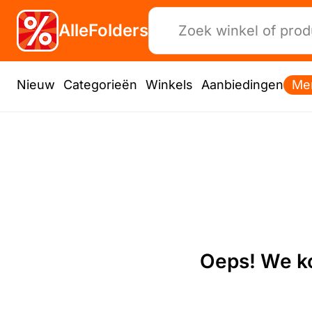
AlleFolders
Nieuw
Categorieën
Winkels
Aanbiedingen
Me
Oeps! We ko