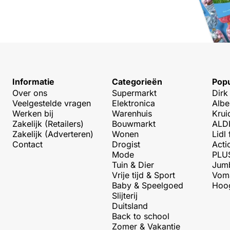
Informatie
Categorieën
Popu
Over ons
Supermarkt
Dirk
Veelgestelde vragen
Elektronica
Albe
Werken bij
Warenhuis
Krui
Zakelijk (Retailers)
Bouwmarkt
ALDI
Zakelijk (Adverteren)
Wonen
Lidl 
Contact
Drogist
Acti
Mode
PLUS
Tuin & Dier
Jumb
Vrije tijd & Sport
Voma
Baby & Speelgoed
Hoog
Slijterij
Duitsland
Back to school
Zomer & Vakantie