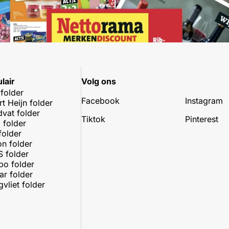
lair
Volg ons
 folder
Facebook
Instagram
rt Heijn folder
dvat folder
Tiktok
Pinterest
 folder
folder
on folder
 folder
o folder
r folder
vliet folder