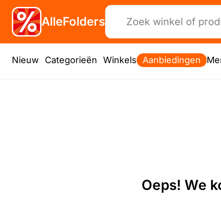
AlleFolders
Nieuw
Categorieën
Winkels
Aanbiedingen
Me
Oeps! We ko