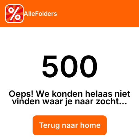
AlleFolders
500
Oeps! We konden helaas niet
vinden waar je naar zocht...
Terug naar home