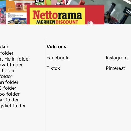
lair
Volg ons
 folder
Facebook
Instagram
rt Heijn folder
dvat folder
Tiktok
Pinterest
 folder
folder
on folder
 folder
o folder
r folder
vliet folder