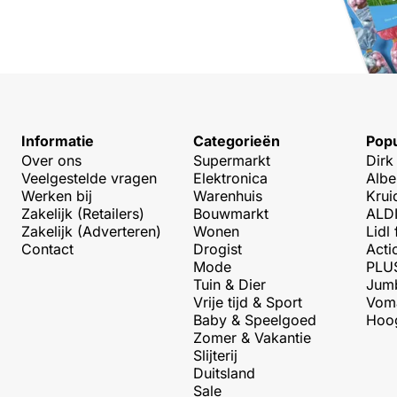
Informatie
Categorieën
Popu
Over ons
Supermarkt
Dirk
Veelgestelde vragen
Elektronica
Albe
Werken bij
Warenhuis
Krui
Zakelijk (Retailers)
Bouwmarkt
ALDI
Zakelijk (Adverteren)
Wonen
Lidl 
Contact
Drogist
Acti
Mode
PLUS
Tuin & Dier
Jumb
Vrije tijd & Sport
Voma
Baby & Speelgoed
Hoog
Zomer & Vakantie
Slijterij
Duitsland
Sale