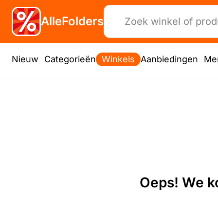
AlleFolders
Nieuw
Categorieën
Winkels
Aanbiedingen
Me
Oeps! We ko