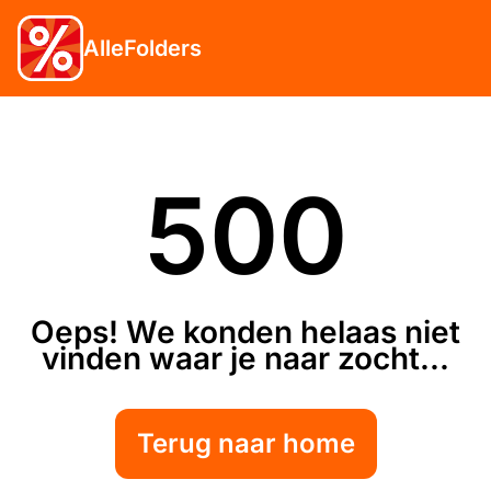
AlleFolders
500
Oeps! We konden helaas niet
vinden waar je naar zocht...
Terug naar home