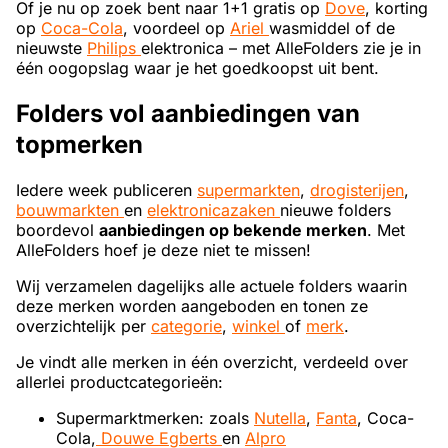
Of je nu op zoek bent naar 1+1 gratis op
Dove
, korting
op
Coca-Cola
, voordeel op
Ariel
wasmiddel of de
nieuwste
Philips
elektronica – met AlleFolders zie je in
één oogopslag waar je het goedkoopst uit bent.
Folders vol aanbiedingen van
topmerken
Iedere week publiceren
supermarkten
,
drogisterijen
,
bouwmarkten
en
elektronicazaken
nieuwe folders
boordevol
aanbiedingen op bekende merken
. Met
AlleFolders hoef je deze niet te missen!
Wij verzamelen dagelijks alle actuele folders waarin
deze merken worden aangeboden en tonen ze
overzichtelijk per
categorie
,
winkel
of
merk
.
Je vindt alle merken in één overzicht, verdeeld over
allerlei productcategorieën:
Supermarktmerken: zoals
Nutella
,
Fanta
, Coca-
Cola,
Douwe Egberts
en
Alpro