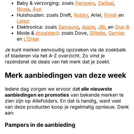
Baby & verzorging: zoals
Pampers
,
Zwitsal
,
Nivea
,
Axe
Huishouden: zoals Dreft,
Robijn
, Ariel,
Finish
en
Lenor
Elektronica: zoals
Samsung
,
Apple
,
JBL
en
Oral-B
Mode &
drogisterij
: zoals Dove,
Gillette
,
Garnier
en
L’Oréal
Je kunt merken eenvoudig opzoeken via de zoekbalk
of bladeren via het A-Z overzicht. Zo vind je
razendsnel de deals van het merk dat je zoekt.
Merk aanbiedingen van deze week
Iedere dag zorgen we ervoor da
t alle nieuwste
aanbiedingen en promoties
van bekende merken te
zien zijn op AlleFolders. En dat is handig, want veel
van deze producten koop je regelmatig opnieuw. Denk
aan:
Pampers in de aanbieding