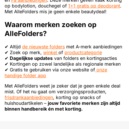
en
Fa aanbiedingen
. Deze merken geven vaak korting
op bodylotion, douchegel of
1+1 gratis op deodorant
.
Met AlleFolders mis je geen enkele beautydeal!
Waarom merken zoeken op
AlleFolders?
✔ Altijd
de nieuwste folders
met A-merk aanbiedingen
✔ Zoek op merk,
winkel
of
productcategorie
✔
Dagelijkse updates
van folders en kortingsacties
✔ Kortingen op zowel landelijke als regionale merken
✔ Gratis te gebruiken via onze website of
onze
handige folder app
Met AlleFolders weet je zeker dat je geen enkele deal
mist. Of het nu gaat om verzorgingsproducten,
frisdrankaanbiedingen
, korting op snacks of
huishoudartikelen –
jouw favoriete merken zijn altijd
binnen handbereik én met korting.