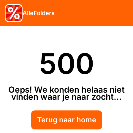
AlleFolders
500
Oeps! We konden helaas niet
vinden waar je naar zocht...
Terug naar home