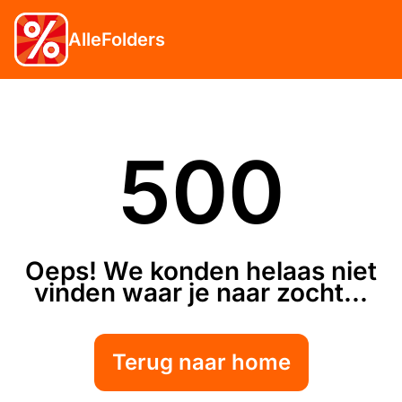
AlleFolders
500
Oeps! We konden helaas niet
vinden waar je naar zocht...
Terug naar home