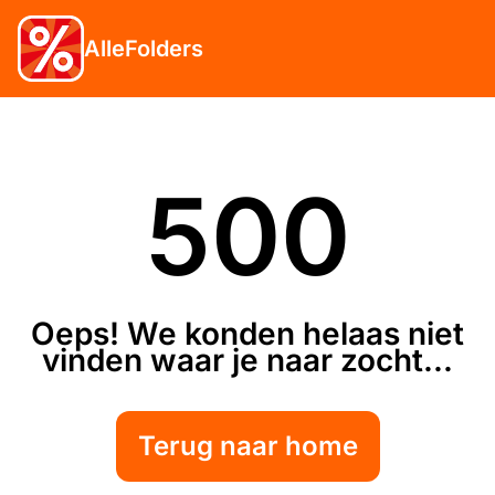
AlleFolders
500
Oeps! We konden helaas niet
vinden waar je naar zocht...
Terug naar home