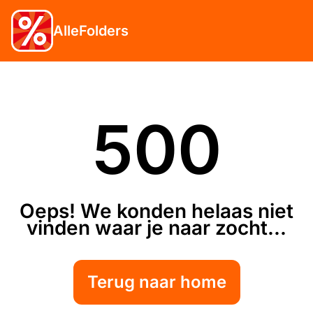
AlleFolders
500
Oeps! We konden helaas niet
vinden waar je naar zocht...
Terug naar home