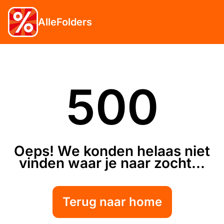
AlleFolders
500
Oeps! We konden helaas niet
vinden waar je naar zocht...
Terug naar home