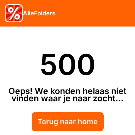
AlleFolders
500
Oeps! We konden helaas niet
vinden waar je naar zocht...
Terug naar home