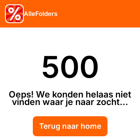
AlleFolders
500
Oeps! We konden helaas niet
vinden waar je naar zocht...
Terug naar home