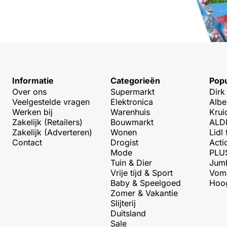
Informatie
Categorieën
Popu
Over ons
Supermarkt
Dirk
Veelgestelde vragen
Elektronica
Albe
Werken bij
Warenhuis
Krui
Zakelijk (Retailers)
Bouwmarkt
ALDI
Zakelijk (Adverteren)
Wonen
Lidl 
Contact
Drogist
Acti
Mode
PLUS
Tuin & Dier
Jumb
Vrije tijd & Sport
Voma
Baby & Speelgoed
Hoog
Zomer & Vakantie
Slijterij
Duitsland
Sale