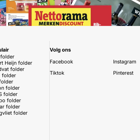
lair
Volg ons
 folder
Facebook
Instagram
rt Heijn folder
dvat folder
Tiktok
Pinterest
 folder
folder
on folder
 folder
o folder
r folder
vliet folder