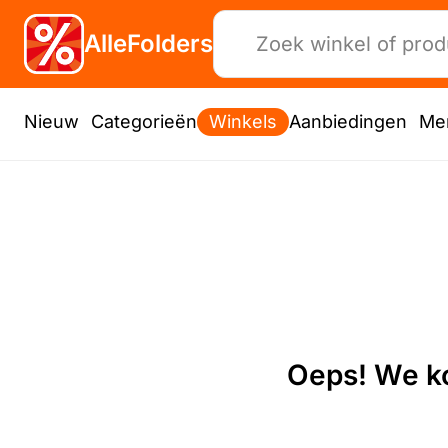
AlleFolders
Nieuw
Categorieën
Winkels
Aanbiedingen
Me
Oeps! We ko