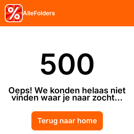
AlleFolders
500
Oeps! We konden helaas niet
vinden waar je naar zocht...
Terug naar home