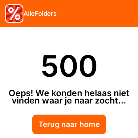
AlleFolders
500
Oeps! We konden helaas niet
vinden waar je naar zocht...
Terug naar home