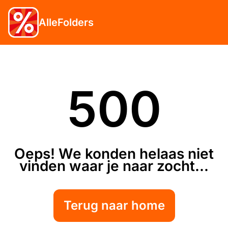
AlleFolders
500
Oeps! We konden helaas niet
vinden waar je naar zocht...
Terug naar home