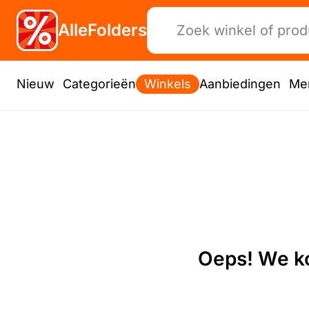
AlleFolders
Nieuw
Categorieën
Winkels
Aanbiedingen
Me
Oeps! We ko