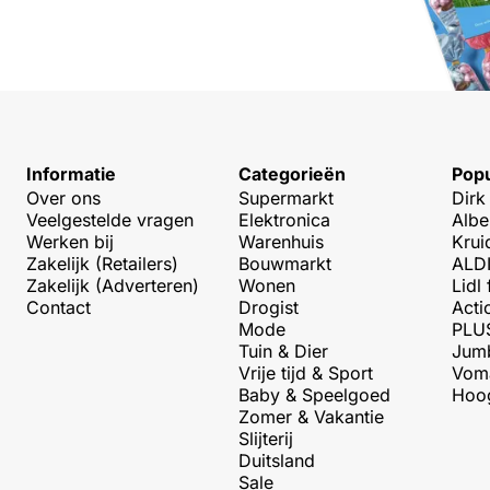
Informatie
Categorieën
Popu
Over ons
Supermarkt
Dirk
Veelgestelde vragen
Elektronica
Albe
Werken bij
Warenhuis
Krui
Zakelijk (Retailers)
Bouwmarkt
ALDI
Zakelijk (Adverteren)
Wonen
Lidl 
Contact
Drogist
Acti
Mode
PLUS
Tuin & Dier
Jumb
Vrije tijd & Sport
Voma
Baby & Speelgoed
Hoog
Zomer & Vakantie
Slijterij
Duitsland
Sale