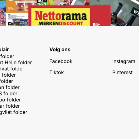
lair
Volg ons
 folder
Facebook
Instagram
rt Heijn folder
dvat folder
Tiktok
Pinterest
 folder
folder
on folder
 folder
o folder
r folder
vliet folder