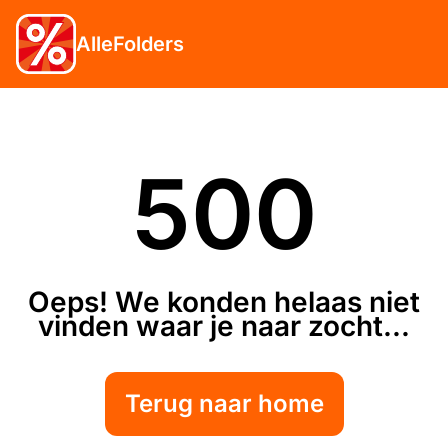
AlleFolders
500
Oeps! We konden helaas niet
vinden waar je naar zocht...
Terug naar home