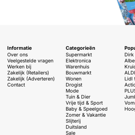
Informatie
Categorieën
Popu
Over ons
Supermarkt
Dirk
Veelgestelde vragen
Elektronica
Albe
Werken bij
Warenhuis
Krui
Zakelijk (Retailers)
Bouwmarkt
ALDI
Zakelijk (Adverteren)
Wonen
Lidl 
Contact
Drogist
Acti
Mode
PLUS
Tuin & Dier
Jumb
Vrije tijd & Sport
Voma
Baby & Speelgoed
Hoog
Zomer & Vakantie
Slijterij
Duitsland
Sale