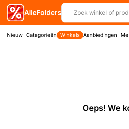
AlleFolders
Nieuw
Categorieën
Winkels
Aanbiedingen
Me
Oeps! We ko