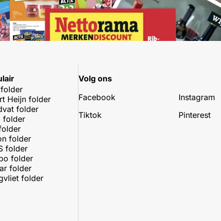
lair
Volg ons
 folder
Facebook
Instagram
rt Heijn folder
dvat folder
Tiktok
Pinterest
 folder
folder
on folder
 folder
o folder
r folder
vliet folder