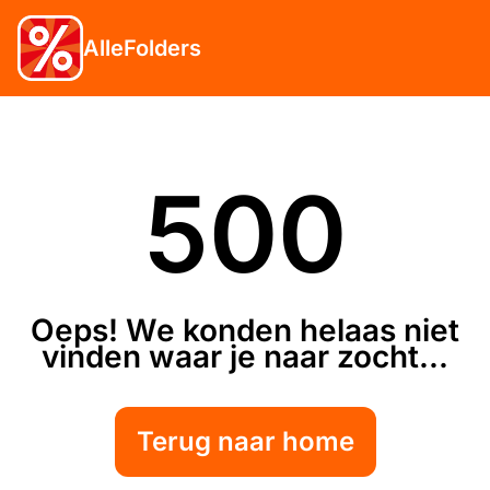
AlleFolders
500
Oeps! We konden helaas niet
vinden waar je naar zocht...
Terug naar home