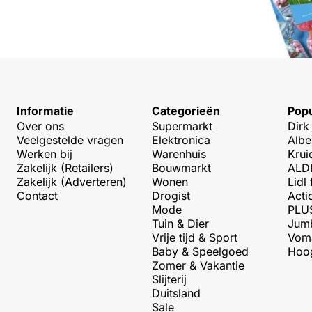
Informatie
Categorieën
Popu
Over ons
Supermarkt
Dirk
Veelgestelde vragen
Elektronica
Albe
Werken bij
Warenhuis
Krui
Zakelijk (Retailers)
Bouwmarkt
ALDI
Zakelijk (Adverteren)
Wonen
Lidl 
Contact
Drogist
Acti
Mode
PLUS
Tuin & Dier
Jumb
Vrije tijd & Sport
Voma
Baby & Speelgoed
Hoog
Zomer & Vakantie
Slijterij
Duitsland
Sale