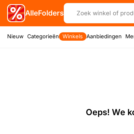
AlleFolders
Nieuw
Categorieën
Winkels
Aanbiedingen
Me
Oeps! We ko