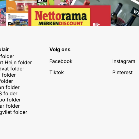
lair
Volg ons
 folder
Facebook
Instagram
rt Heijn folder
dvat folder
Tiktok
Pinterest
 folder
folder
on folder
 folder
o folder
r folder
vliet folder