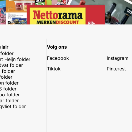
lair
Volg ons
 folder
Facebook
Instagram
rt Heijn folder
dvat folder
Tiktok
Pinterest
 folder
folder
on folder
 folder
o folder
r folder
vliet folder