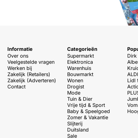
Informatie
Categorieën
Popu
Over ons
Supermarkt
Dirk
Veelgestelde vragen
Elektronica
Albe
Werken bij
Warenhuis
Krui
Zakelijk (Retailers)
Bouwmarkt
ALDI
Zakelijk (Adverteren)
Wonen
Lidl 
Contact
Drogist
Acti
Mode
PLUS
Tuin & Dier
Jumb
Vrije tijd & Sport
Voma
Baby & Speelgoed
Hoog
Zomer & Vakantie
Slijterij
Duitsland
Sale