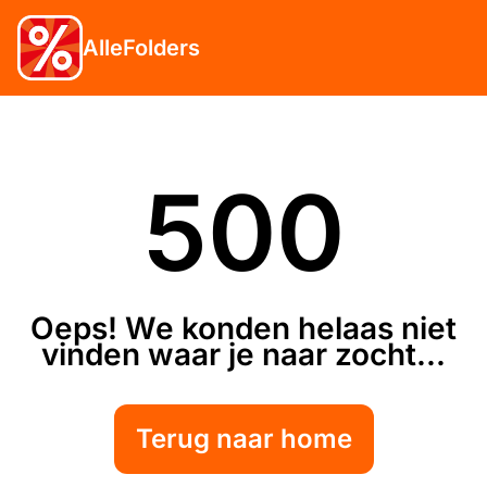
AlleFolders
500
Oeps! We konden helaas niet
vinden waar je naar zocht...
Terug naar home