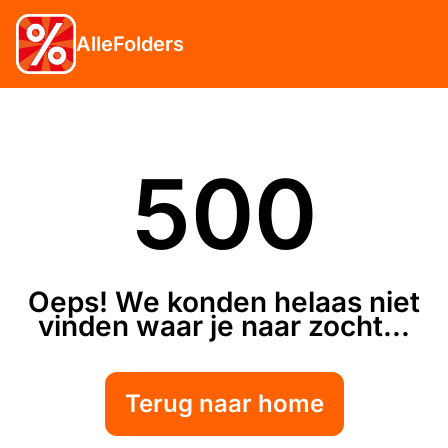
AlleFolders
500
Oeps! We konden helaas niet
vinden waar je naar zocht...
Terug naar home