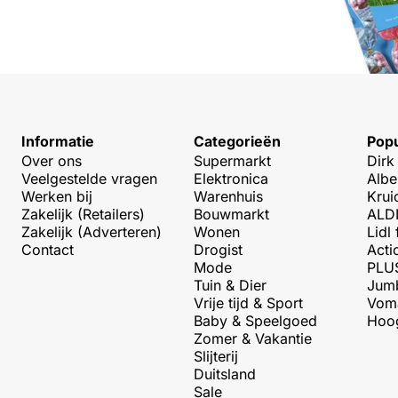
Informatie
Categorieën
Popu
Over ons
Supermarkt
Dirk
Veelgestelde vragen
Elektronica
Albe
Werken bij
Warenhuis
Krui
Zakelijk (Retailers)
Bouwmarkt
ALDI
Zakelijk (Adverteren)
Wonen
Lidl 
Contact
Drogist
Acti
Mode
PLUS
Tuin & Dier
Jumb
Vrije tijd & Sport
Voma
Baby & Speelgoed
Hoog
Zomer & Vakantie
Slijterij
Duitsland
Sale