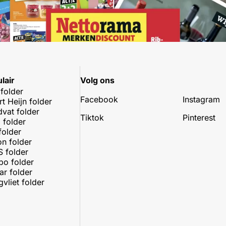
lair
Volg ons
 folder
Facebook
Instagram
rt Heijn folder
dvat folder
Tiktok
Pinterest
 folder
folder
on folder
 folder
o folder
r folder
vliet folder