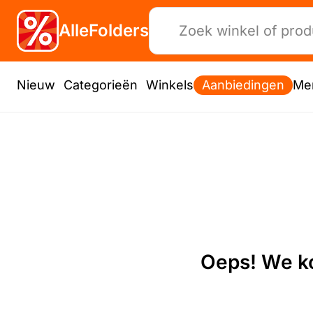
AlleFolders
Nieuw
Categorieën
Winkels
Aanbiedingen
Me
Oeps! We ko