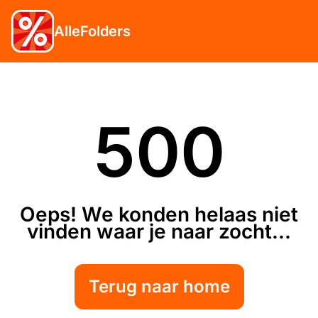
AlleFolders
500
Oeps! We konden helaas niet
vinden waar je naar zocht...
Terug naar home