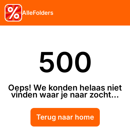
AlleFolders
500
Oeps! We konden helaas niet
vinden waar je naar zocht...
Terug naar home