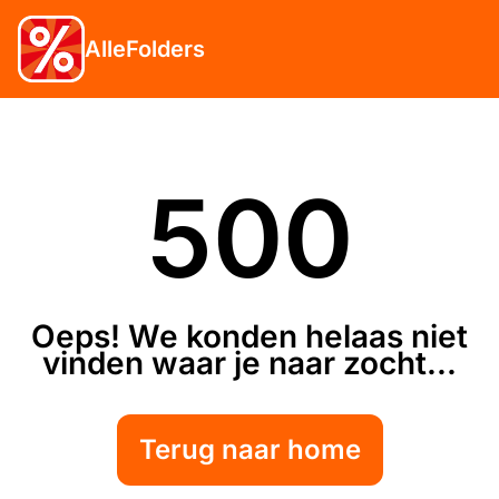
AlleFolders
500
Oeps! We konden helaas niet
vinden waar je naar zocht...
Terug naar home