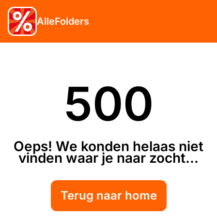
AlleFolders
500
Oeps! We konden helaas niet
vinden waar je naar zocht...
Terug naar home