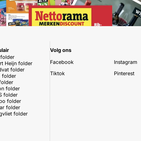
lair
Volg ons
 folder
Facebook
Instagram
rt Heijn folder
dvat folder
Tiktok
Pinterest
 folder
folder
on folder
 folder
o folder
r folder
vliet folder