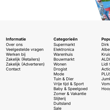
Informatie
Categorieën
Popu
Over ons
Supermarkt
Dirk
Veelgestelde vragen
Elektronica
Albe
Werken bij
Warenhuis
Krui
Zakelijk (Retailers)
Bouwmarkt
ALDI
Zakelijk (Adverteren)
Wonen
Lidl 
Contact
Drogist
Acti
Mode
PLUS
Tuin & Dier
Jumb
Vrije tijd & Sport
Voma
Baby & Speelgoed
Hoog
Zomer & Vakantie
Slijterij
Duitsland
Sale