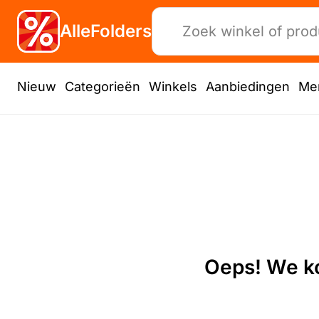
AlleFolders
Nieuw
Categorieën
Winkels
Aanbiedingen
Me
Oeps! We ko