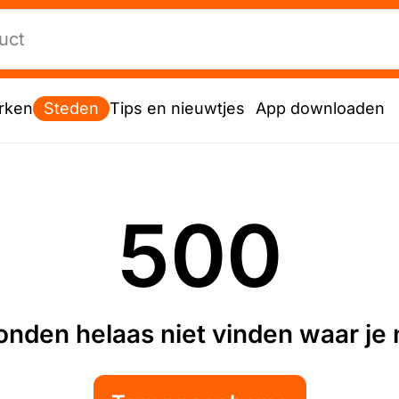
rken
Steden
Tips en nieuwtjes
App downloaden
500
nden helaas niet vinden waar je n