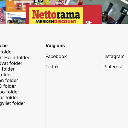
lair
Volg ons
 folder
Facebook
Instagram
rt Heijn folder
dvat folder
Tiktok
Pinterest
 folder
folder
on folder
 folder
o folder
r folder
vliet folder