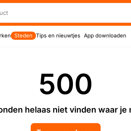
rken
Steden
Tips en nieuwtjes
App downloaden
500
nden helaas niet vinden waar je n