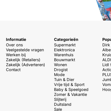
Informatie
Categorieën
Popu
Over ons
Supermarkt
Dirk
Veelgestelde vragen
Elektronica
Albe
Werken bij
Warenhuis
Krui
Zakelijk (Retailers)
Bouwmarkt
ALDI
Zakelijk (Adverteren)
Wonen
Lidl 
Contact
Drogist
Acti
Mode
PLUS
Tuin & Dier
Jumb
Vrije tijd & Sport
Voma
Baby & Speelgoed
Hoog
Zomer & Vakantie
Slijterij
Duitsland
Sale