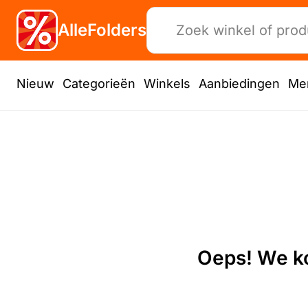
AlleFolders
Nieuw
Categorieën
Winkels
Aanbiedingen
Me
Oeps! We ko