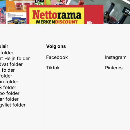
lair
Volg ons
 folder
Facebook
Instagram
rt Heijn folder
dvat folder
Tiktok
Pinterest
 folder
folder
on folder
 folder
o folder
r folder
vliet folder