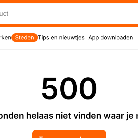
rken
Steden
Tips en nieuwtjes
App downloaden
500
nden helaas niet vinden waar je n