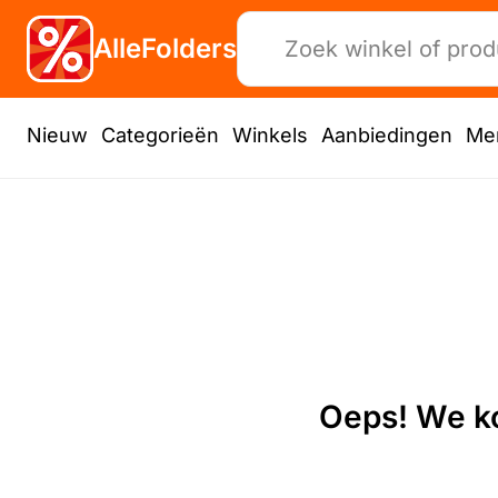
AlleFolders
Nieuw
Categorieën
Winkels
Aanbiedingen
Me
Oeps! We ko