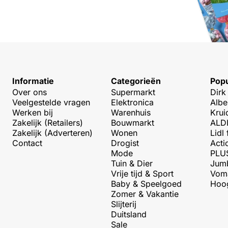
Informatie
Categorieën
Popu
Over ons
Supermarkt
Dirk
Veelgestelde vragen
Elektronica
Albe
Werken bij
Warenhuis
Krui
Zakelijk (Retailers)
Bouwmarkt
ALDI
Zakelijk (Adverteren)
Wonen
Lidl 
Contact
Drogist
Acti
Mode
PLUS
Tuin & Dier
Jumb
Vrije tijd & Sport
Voma
Baby & Speelgoed
Hoog
Zomer & Vakantie
Slijterij
Duitsland
Sale