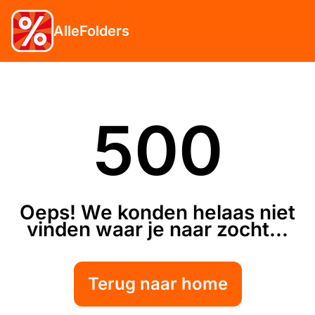
AlleFolders
500
Oeps! We konden helaas niet
vinden waar je naar zocht...
Terug naar home