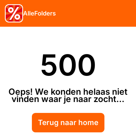
AlleFolders
500
Oeps! We konden helaas niet
vinden waar je naar zocht...
Terug naar home