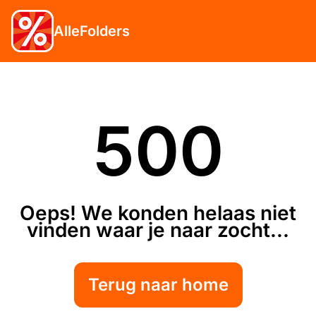
AlleFolders
500
Oeps! We konden helaas niet
vinden waar je naar zocht...
Terug naar home