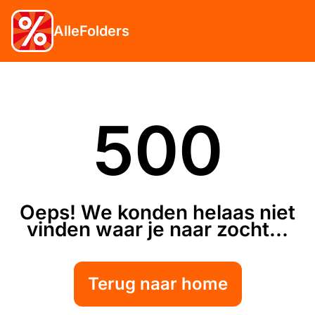
AlleFolders
500
Oeps! We konden helaas niet
vinden waar je naar zocht...
Terug naar home