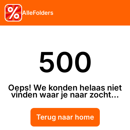
AlleFolders
500
Oeps! We konden helaas niet
vinden waar je naar zocht...
Terug naar home